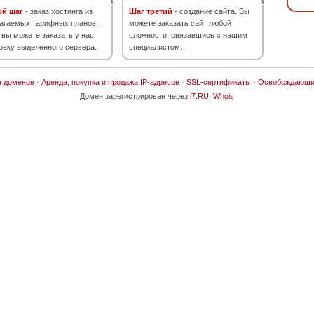
ой шаг
- заказ хостинга из
Шаг третий
- создание сайта. Вы
агаемых тарифных планов.
можете заказать сайт любой
 вы можете заказать у нас
сложности, связавшись с нашим
овку выделенного сервера.
специалистом.
я доменов
·
Аренда, покупка и продажа IP-адресов
·
SSL-сертификаты
·
Освобождающи
Домен зарегистрирован через
i7.RU
.
Whois