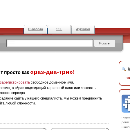
IT-работа
SSL
Аукцион
W
«раз-два-три»!
т просто как
зарегистрировать
свободное доменное имя.
остинг, выбрав подходящий тарифный план или заказать
енного сервера.
оздание сайта у нашего специалиста. Мы можем предложить
йта любой сложности.
пода
регис
шанс