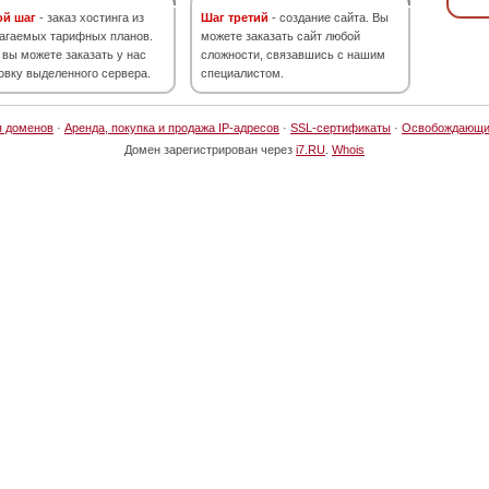
ой шаг
- заказ хостинга из
Шаг третий
- создание сайта. Вы
агаемых тарифных планов.
можете заказать сайт любой
 вы можете заказать у нас
сложности, связавшись с нашим
овку выделенного сервера.
специалистом.
я доменов
·
Аренда, покупка и продажа IP-адресов
·
SSL-сертификаты
·
Освобождающи
Домен зарегистрирован через
i7.RU
.
Whois