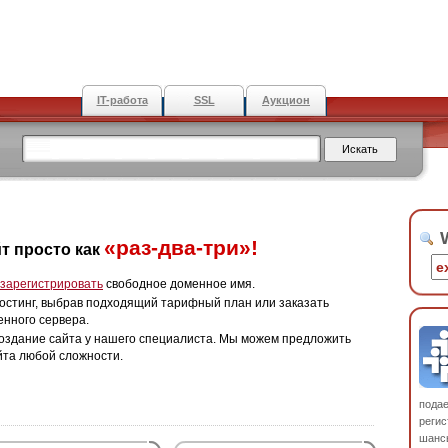
IT-работа
SSL
Аукцион
W
«раз-два-три»!
т просто как
зарегистрировать
свободное доменное имя.
остинг, выбрав подходящий тарифный план или заказать
енного сервера.
оздание сайта у нашего специалиста. Мы можем предложить
йта любой сложности.
пода
регис
шанс