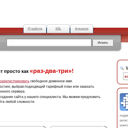
IT-работа
SSL
Аукцион
W
«раз-два-три»!
т просто как
зарегистрировать
свободное доменное имя.
остинг, выбрав подходящий тарифный план или заказать
енного сервера.
оздание сайта у нашего специалиста. Мы можем предложить
йта любой сложности.
пода
регис
шанс