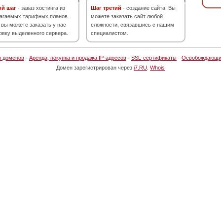
ой шаг
- заказ хостинга из
Шаг третий
- создание сайта. Вы
агаемых тарифных планов.
можете заказать сайт любой
 вы можете заказать у нас
сложности, связавшись с нашим
овку выделенного сервера.
специалистом.
я доменов
·
Аренда, покупка и продажа IP-адресов
·
SSL-сертификаты
·
Освобождающи
Домен зарегистрирован через
i7.RU
.
Whois