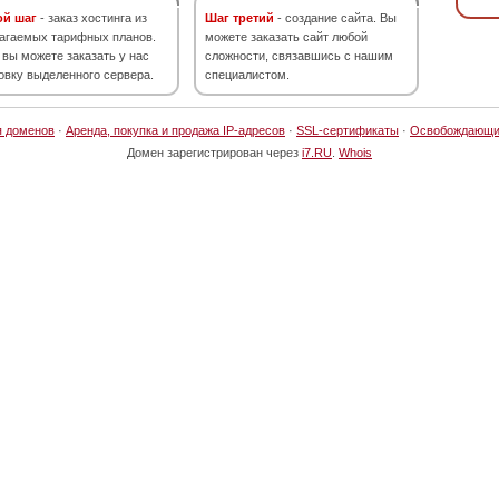
ой шаг
- заказ хостинга из
Шаг третий
- создание сайта. Вы
агаемых тарифных планов.
можете заказать сайт любой
 вы можете заказать у нас
сложности, связавшись с нашим
овку выделенного сервера.
специалистом.
я доменов
·
Аренда, покупка и продажа IP-адресов
·
SSL-сертификаты
·
Освобождающи
Домен зарегистрирован через
i7.RU
.
Whois