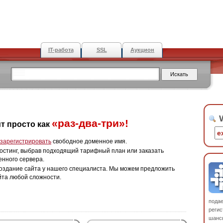
IT-работа
SSL
Аукцион
W
«раз-два-три»!
т просто как
зарегистрировать
свободное доменное имя.
остинг, выбрав подходящий тарифный план или заказать
енного сервера.
оздание сайта у нашего специалиста. Мы можем предложить
йта любой сложности.
пода
регис
шанс