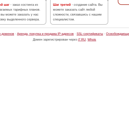
ой шаг
- заказ хостинга из
Шаг третий
- создание сайта. Вы
агаемых тарифных планов.
можете заказать сайт любой
 вы можете заказать у нас
сложности, связавшись с нашим
овку выделенного сервера.
специалистом.
я доменов
·
Аренда, покупка и продажа IP-адресов
·
SSL-сертификаты
·
Освобождающи
Домен зарегистрирован через
i7.RU
.
Whois