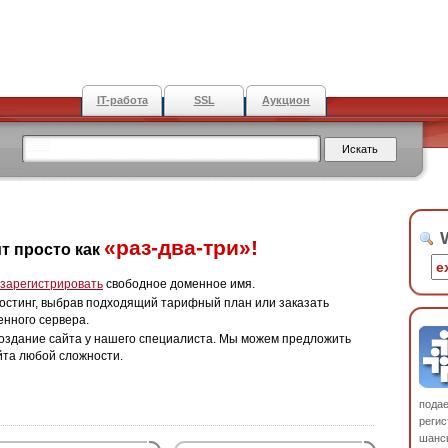
IT-работа
SSL
Аукцион
W
«раз-два-три»!
т просто как
зарегистрировать
свободное доменное имя.
остинг, выбрав подходящий тарифный план или заказать
енного сервера.
оздание сайта у нашего специалиста. Мы можем предложить
йта любой сложности.
пода
регис
шанс