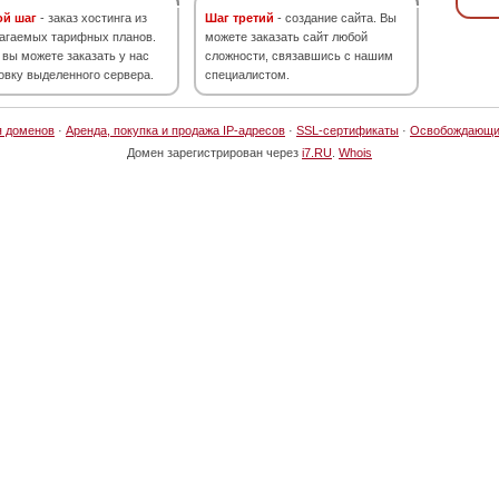
ой шаг
- заказ хостинга из
Шаг третий
- создание сайта. Вы
агаемых тарифных планов.
можете заказать сайт любой
 вы можете заказать у нас
сложности, связавшись с нашим
овку выделенного сервера.
специалистом.
я доменов
·
Аренда, покупка и продажа IP-адресов
·
SSL-сертификаты
·
Освобождающи
Домен зарегистрирован через
i7.RU
.
Whois