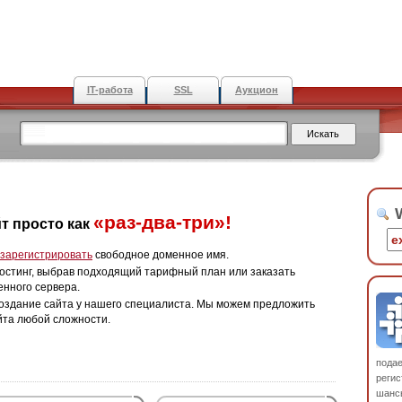
IT-работа
SSL
Аукцион
W
«раз-два-три»!
т просто как
зарегистрировать
свободное доменное имя.
остинг, выбрав подходящий тарифный план или заказать
енного сервера.
оздание сайта у нашего специалиста. Мы можем предложить
йта любой сложности.
пода
регис
шанс